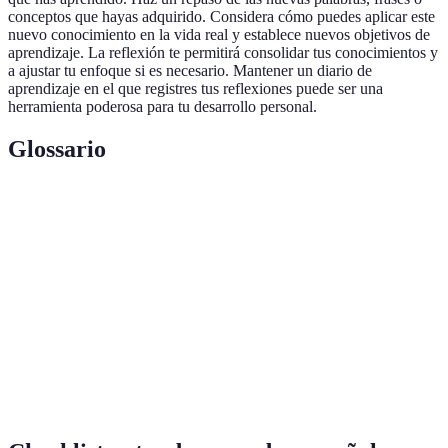
conceptos que hayas adquirido. Considera cómo puedes aplicar este
nuevo conocimiento en la vida real y establece nuevos objetivos de
aprendizaje. La reflexión te permitirá consolidar tus conocimientos y
a ajustar tu enfoque si es necesario. Mantener un diario de
aprendizaje en el que registres tus reflexiones puede ser una
herramienta poderosa para tu desarrollo personal.
Glossario
Terme
Définition
Método de aprendizaje que consiste en rodearse del
Inmersión
idioma.
Objetivo que se establece para guiar el proceso de
Meta
aprendizaje.
Reflexión
Proceso de pensar críticamente sobre lo aprendido.