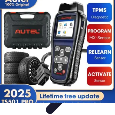
Cursos en Español
Consejos de Aprendizaje
Consejos para Elegir
Cursos
Comparativa
Cursos Intensivos
Consejos y Estrategias
Cursos en Español