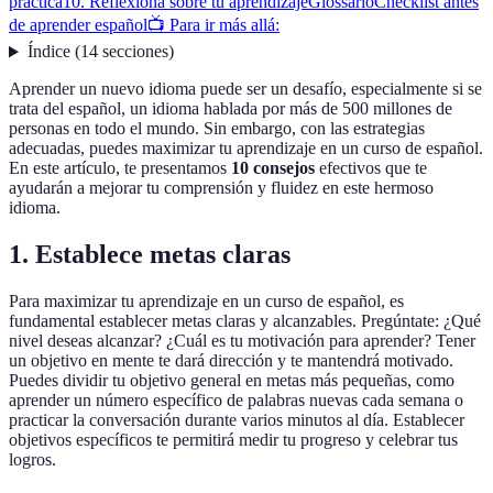
práctica
10. Reflexiona sobre tu aprendizaje
Glossario
Checklist antes
de aprender español
📺 Para ir más allá:
Índice
(
14
secciones
)
Aprender un nuevo idioma puede ser un desafío, especialmente si se
trata del español, un idioma hablada por más de 500 millones de
personas en todo el mundo. Sin embargo, con las estrategias
adecuadas, puedes maximizar tu aprendizaje en un curso de español.
En este artículo, te presentamos
10 consejos
efectivos que te
ayudarán a mejorar tu comprensión y fluidez en este hermoso
idioma.
1. Establece metas claras
Para maximizar tu aprendizaje en un curso de español, es
fundamental establecer metas claras y alcanzables. Pregúntate: ¿Qué
nivel deseas alcanzar? ¿Cuál es tu motivación para aprender? Tener
un objetivo en mente te dará dirección y te mantendrá motivado.
Puedes dividir tu objetivo general en metas más pequeñas, como
aprender un número específico de palabras nuevas cada semana o
practicar la conversación durante varios minutos al día. Establecer
objetivos específicos te permitirá medir tu progreso y celebrar tus
logros.