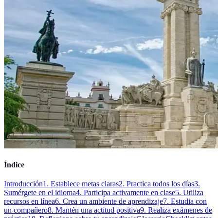
Índice
Introducción
1. Establece metas claras
2. Practica todos los días
3.
Sumérgete en el idioma
4. Participa activamente en clase
5. Utiliza
recursos en línea
6. Crea un ambiente de aprendizaje
7. Estudia con
un compañero
8. Mantén una actitud positiva
9. Realiza exámenes de