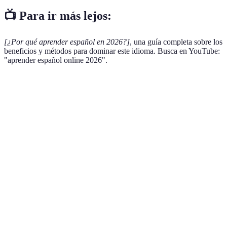
📺 Para ir más lejos:
[¿Por qué aprender español en 2026?]
, una guía completa sobre los
beneficios y métodos para dominar este idioma. Busca en YouTube:
"aprender español online 2026".
Razón
Cursos Online
Cursos Presenciales
Verdi
Los cu
online
ofrece
Flexibilidad
Alta
Baja
más
opcio
de hor
Apren
online
Costo
Bajo
Alto
suele 
más