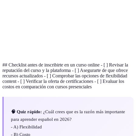
E-Learning
Aprendizaje utilizando tecnologías digitales
Certificación
Reconocimiento oficial de habilidades adquiridas
Retroalimentación sobre el desempeño de un
Feedback
estudiante
## Checklist antes de inscribirte en un curso online - [ ] Revisar la
reputación del curso y la plataforma - [ ] Asegurarte de que ofrece
recursos actualizados - [ ] Comprobar las opciones de flexibilidad
content - [ ] Verificar la oferta de certificaciones - [ ] Evaluar los
costos en comparación con cursos presenciales
🧠 Quiz rápido:
¿Cuál crees que es la razón más importante
para aprender español en 2026?
- A) Flexibilidad
- B) Costo