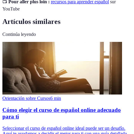
📺
Pour aller plus loin :
recursos para aprender español
sur
YouTube
Artículos similares
Continúa leyendo
Orientación sobre Cursos
6
min
Cómo elegir el curso de español online adecuado
para ti
Seleccionar el curso de español online ideal puede ser un desafío.
Aquí te ayudamos a decidir el mejor para ti con una guía detallada.