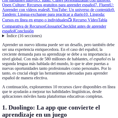
con hablantes nativos
5. Italki: Clases personalizadas con tutores
6.
Open Culture: Recursos gratuitos para aprender español
7. FluentU:
Aprender con vídeos reales
8. YouTube: Un universo de contenido
9.
Tandem: Lingua-exchange para practicar a diario
10. Lingoda:
Cursos en línea en grupo o individuales
📺 Recurso Vídeo
Tabla
Comparativa de Recursos
Glossario
Checklist antes de aprender
español
Conclusión
Índice
(
16
secciones
)
Aprender un nuevo idioma puede ser un desafío, pero también debe
ser una experiencia enriquecedora. En el caso del español, la
creciente demanda para su aprendizaje se debe a su importancia a
nivel global. Con más de 580 millones de hablantes,
el español
es la
segunda lengua más hablada del mundo, lo que te abre puertas a
nuevas oportunidades tanto profesionales como personales. Por lo
tanto, es crucial elegir las herramientas adecuadas para aprender
español de manera efectiva.
A continuación, exploraremos 10 recursos clave disponibles en línea
que te ayudarán a mejorar tus habilidades lingüísticas, desde
aplicaciones móviles hasta plataformas educativas completas.
1. Duolingo: La app que convierte el
aprendizaje en un juego