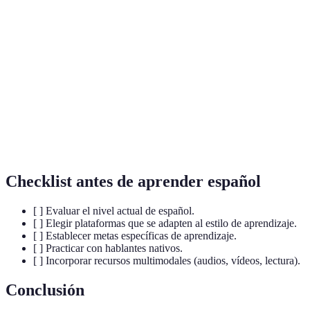
Repetición
Método de aprendizaje que optimiza la
espaciada
memorización mediante intervalos de tiempo.
Capacidad de hablar un idioma con facilidad y sin
Fluidez
esfuerzo.
Hablante
Persona que habla un idioma desde su nacimiento
nativo
como lengua materna.
Checklist antes de aprender español
[ ] Evaluar el nivel actual de español.
[ ] Elegir plataformas que se adapten al estilo de aprendizaje.
[ ] Establecer metas específicas de aprendizaje.
[ ] Practicar con hablantes nativos.
[ ] Incorporar recursos multimodales (audios, vídeos, lectura).
Conclusión