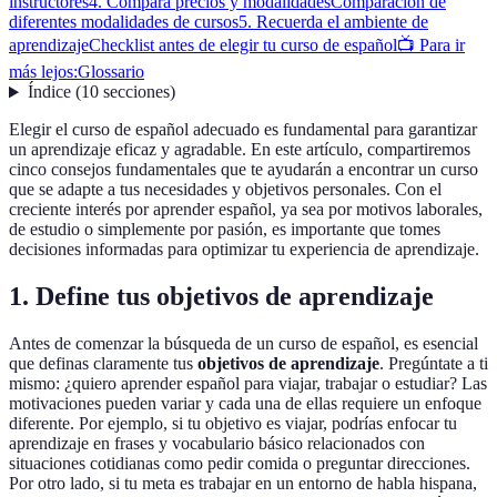
instructores
4. Compara precios y modalidades
Comparación de
diferentes modalidades de cursos
5. Recuerda el ambiente de
aprendizaje
Checklist antes de elegir tu curso de español
📺 Para ir
más lejos:
Glossario
Índice
(
10
secciones
)
Elegir el curso de español adecuado es fundamental para garantizar
un aprendizaje eficaz y agradable. En este artículo, compartiremos
cinco consejos fundamentales que te ayudarán a encontrar un curso
que se adapte a tus necesidades y objetivos personales. Con el
creciente interés por aprender español, ya sea por motivos laborales,
de estudio o simplemente por pasión, es importante que tomes
decisiones informadas para optimizar tu experiencia de aprendizaje.
1. Define tus objetivos de aprendizaje
Antes de comenzar la búsqueda de un curso de español, es esencial
que definas claramente tus
objetivos de aprendizaje
. Pregúntate a ti
mismo: ¿quiero aprender español para viajar, trabajar o estudiar? Las
motivaciones pueden variar y cada una de ellas requiere un enfoque
diferente. Por ejemplo, si tu objetivo es viajar, podrías enfocar tu
aprendizaje en frases y vocabulario básico relacionados con
situaciones cotidianas como pedir comida o preguntar direcciones.
Por otro lado, si tu meta es trabajar en un entorno de habla hispana,