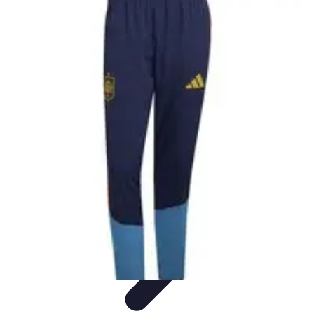
Cursos en Español
Consejos de Aprendizaje
Consejos para Elegir
Cursos
Comparativa
Cursos Intensivos
Consejos y Estrategias
Cursos en Español