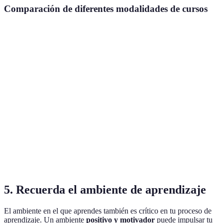
Comparación de diferentes modalidades de cursos
Modalidad
Ventajas
Desventajas
Precio aproximado
Interacción
Menos
Presencial
100-300 EUR/mes
directa
flexibilidad
Menor
Flexibilidad
En línea
interacción
50-150 EUR/mes
horaria
personal
Mejores de
Puede ser
Híbrido
ambos
75-200 EUR/mes
costoso
mundos
5. Recuerda el ambiente de aprendizaje
El ambiente en el que aprendes también es crítico en tu proceso de
aprendizaje. Un ambiente
positivo y motivador
puede impulsar tu