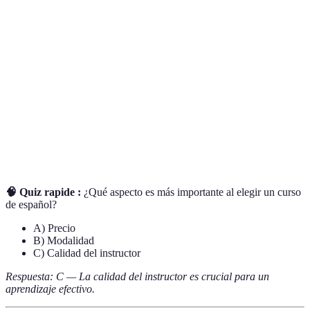
Terme
Définition
Expertise, Autoridad et Fiabilité, un concept central
E-E-A-T
de SEO en la rédaction de contenu.
Enfoque
La méthode d'enseignement choisie pour transmettre
pedagógico
des connaissances.
Le format d'un cours, comme en présentiel, en ligne
Modalidad
ou hybride.
🧠 Quiz rapide :
¿Qué aspecto es más importante al elegir un curso
de español?
A) Precio
B) Modalidad
C) Calidad del instructor
Respuesta: C — La calidad del instructor es crucial para un
aprendizaje efectivo.