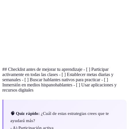
Método de aprendizaje que implica la exposición
Inmersión
constante a un idioma.
Capacidad de hablar un idioma con facilidad y sin
Fluidez
errores significativos.
Objetivos
Metas específicas y alcanzables que guían el proceso
claros
de aprendizaje.
## Checklist antes de mejorar tu aprendizaje - [ ] Participar
activamente en todas las clases - [ ] Establecer metas diarias y
semanales - [ ] Buscar hablantes nativos para practicar - [ ]
Inmersión en medios hispanohablantes - [ ] Usar aplicaciones y
recursos digitales
🧠 Quiz rápido:
¿Cuál de estas estrategias crees que te
ayudará más?
- A) Participación activa