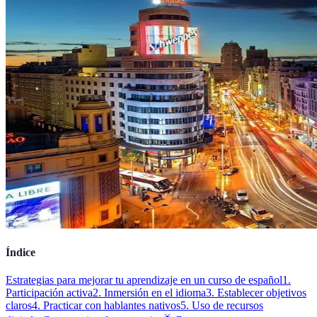
Índice
Estrategias para mejorar tu aprendizaje en un curso de español
1.
Participación activa
2. Inmersión en el idioma
3. Establecer objetivos
claros
4. Practicar con hablantes nativos
5. Uso de recursos