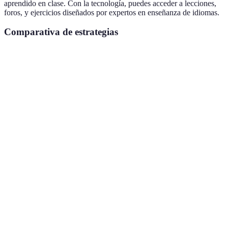
aprendido en clase. Con la tecnología, puedes acceder a lecciones,
foros, y ejercicios diseñados por expertos en enseñanza de idiomas.
Comparativa de estrategias
Estrategia
Beneficios
Limitaciones
Recomendado pa
Participación
Aumenta
Puede ser
Todos los niveles
activa
retención
intimidante
Mejora
Inmersión en
Requiere
Estudiantes
comprensión
el idioma
tiempo
avanzados
y fluidez
Establecer
Acentúa
Exceso de
Cualquier nivel
objetivos
motivación
presión
Estudiantes
Practicar con
Perspectivas
Acceso
intermedios y
nativos
culturales
limitado
avanzados