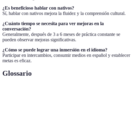
¿Es beneficioso hablar con nativos?
Sí, hablar con nativos mejora la fluidez y la comprensión cultural.
¿Cuánto tiempo se necesita para ver mejoras en la
conversación?
Generalmente, después de 3 a 6 meses de práctica constante se
pueden observar mejoras significativas.
¿Cómo se puede lograr una inmersión en el idioma?
Participar en intercambios, consumir medios en español y establecer
metas es eficaz.
Glossario
Terme
Définition
Intercambio
Práctica de hablar en dos idiomas con otra
Lingüístico
persona para mejorar habilidades.
La habilidad de hablar un idioma con rapidez y
Fluidez
precisión.