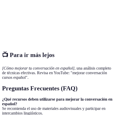
Enfoque y
Requiere
Fundamenta
Metas Claras
motivación
autoconfianza
para todos
Puede ser
Mejora la
Escucha
difícil en
excelente pa
comprensión y
Activa
grupos
avanzados
interacción
grandes
📺 Para ir más lejos
[Cómo mejorar tu conversación en español]
, una análisis completo
de técnicas efectivas. Revisa en YouTube: "mejorar conversación
cursos español".
Preguntas Frecuentes (FAQ)
¿Qué recursos deben utilizarse para mejorar la conversación en
español?
Se recomienda el uso de materiales audiovisuales y participar en
intercambios lingüísticos.