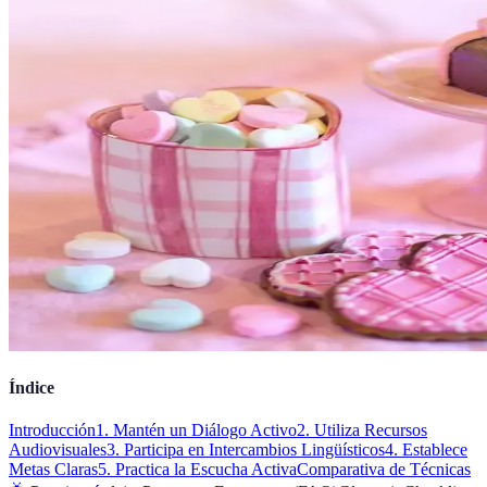
Índice
Introducción
1. Mantén un Diálogo Activo
2. Utiliza Recursos
Audiovisuales
3. Participa en Intercambios Lingüísticos
4. Establece
Metas Claras
5. Practica la Escucha Activa
Comparativa de Técnicas