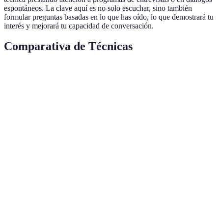
espontáneos. La clave aquí es no solo escuchar, sino también
formular preguntas basadas en lo que has oído, lo que demostrará tu
interés y mejorará tu capacidad de conversación.
Comparativa de Técnicas
Técnica
Ventajas
Desventajas
Recomenda
Interacción
Diálogo
Puede ser
Ideal para
inmediata,
Activo
intimidante
principiante
retroalimentación
Aprendizaje
Recursos
Requiere
contextual,
Útil para to
Audiovisuales
tiempo
variado
Interacción
Intercambios
Necesita
Recomenda
cultural, práctica
Lingüísticos
organización
para interme
natural