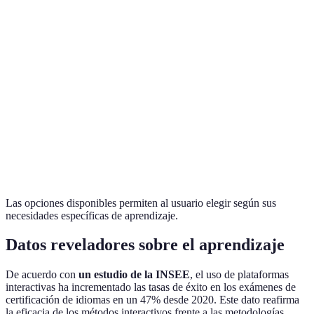
alta
constante
Contenido
Todos los
Plataforma B
Costosa
extenso
niveles
Uso sin
Interfaz
Software C
Avanzados
conexión
compleja
Menor
Curso D en
Soporte en
contenido
Intermedios
línea
vivo
gratuito
Las opciones disponibles permiten al usuario elegir según sus
necesidades específicas de aprendizaje.
Datos reveladores sobre el aprendizaje
De acuerdo con
un estudio de la INSEE
, el uso de plataformas
interactivas ha incrementado las tasas de éxito en los exámenes de
certificación de idiomas en un 47% desde 2020. Este dato reafirma
la eficacia de los métodos interactivos frente a las metodologías