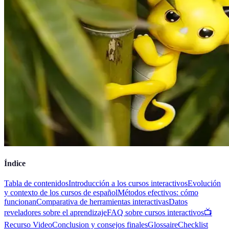
Índice
Tabla de contenidos
Introducción a los cursos interactivos
Evolución
y contexto de los cursos de español
Métodos efectivos: cómo
funcionan
Comparativa de herramientas interactivas
Datos
reveladores sobre el aprendizaje
FAQ sobre cursos interactivos
📺
Recurso Video
Conclusion y consejos finales
Glossaire
Checklist