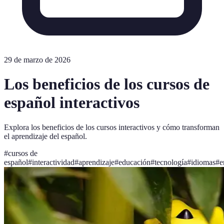
29 de marzo de 2026
Los beneficios de los cursos de
español interactivos
Explora los beneficios de los cursos interactivos y cómo transforman
el aprendizaje del español.
#
cursos de
español
#
interactividad
#
aprendizaje
#
educación
#
tecnología
#
idiomas
#
e