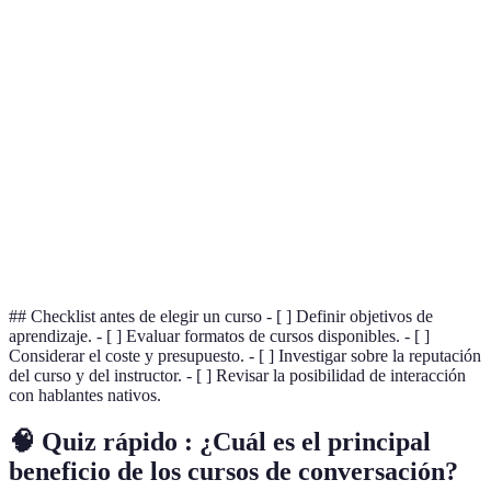
Terme
Définition
Capacidad de hablar un idioma con facilidad y sin
Fluidez
esfuerzo.
Acceso
El entendimiento y aprecio por las costumbres de
Cultural
un pueblo.
Acción de rectificar errores en el uso de un
Corrección
idioma.
## Checklist antes de elegir un curso - [ ] Definir objetivos de
aprendizaje. - [ ] Evaluar formatos de cursos disponibles. - [ ]
Considerar el coste y presupuesto. - [ ] Investigar sobre la reputación
del curso y del instructor. - [ ] Revisar la posibilidad de interacción
con hablantes nativos.
🧠 Quiz rápido : ¿Cuál es el principal
beneficio de los cursos de conversación?