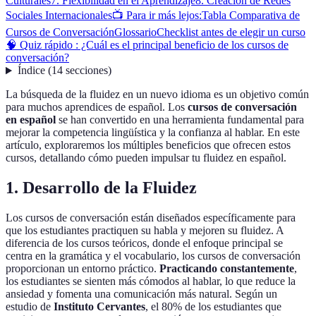
Culturales
7. Flexibilidad en el Aprendizaje
8. Creación de Redes
Sociales Internacionales
📺 Para ir más lejos:
Tabla Comparativa de
Cursos de Conversación
Glossario
Checklist antes de elegir un curso
🧠 Quiz rápido : ¿Cuál es el principal beneficio de los cursos de
conversación?
Índice
(
14
secciones
)
La búsqueda de la fluidez en un nuevo idioma es un objetivo común
para muchos aprendices de español. Los
cursos de conversación
en español
se han convertido en una herramienta fundamental para
mejorar la competencia lingüística y la confianza al hablar. En este
artículo, exploraremos los múltiples beneficios que ofrecen estos
cursos, detallando cómo pueden impulsar tu fluidez en español.
1. Desarrollo de la Fluidez
Los cursos de conversación están diseñados específicamente para
que los estudiantes practiquen su habla y mejoren su fluidez. A
diferencia de los cursos teóricos, donde el enfoque principal se
centra en la gramática y el vocabulario, los cursos de conversación
proporcionan un entorno práctico.
Practicando constantemente
,
los estudiantes se sienten más cómodos al hablar, lo que reduce la
ansiedad y fomenta una comunicación más natural. Según un
estudio de
Instituto Cervantes
, el 80% de los estudiantes que