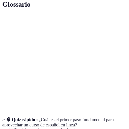
Glossario
Terme
Définition
Programa educativo disponible en plataformas
Curso en línea
digitales que permite el aprendizaje a
distancia.
Objetivos específicos que un estudiante busca
Meta de
alcanzar a medida que avanza en su
aprendizaje
aprendizaje.
Materiales adicionales que ayudan a reforzar
Recursos
el aprendizaje, como libros, videos y
complementarios
actividades interactivas.
>
🧠 Quiz rápido :
¿Cuál es el primer paso fundamental para
aprovechar un curso de español en línea?