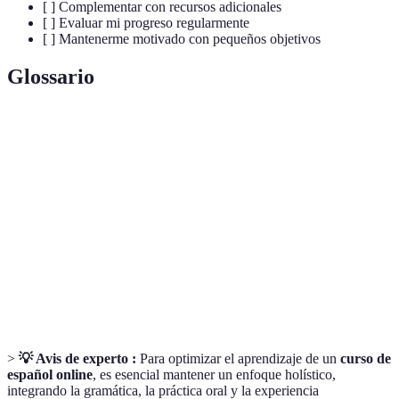
[ ] Complementar con recursos adicionales
[ ] Evaluar mi progreso regularmente
[ ] Mantenerme motivado con pequeños objetivos
Glossario
Terme
Définition
Capacidad de expresarse de manera natural y sin
Fluidez
esfuerzo.
Gramática
Conjunto de reglas que rigen el uso de un idioma.
Conjunto de palabras que conocemos y usamos en
Vocabulario
una lengua.
>
💡 Avis de experto :
Para optimizar el aprendizaje de un
curso de
español online
, es esencial mantener un enfoque holístico,
integrando la gramática, la práctica oral y la experiencia