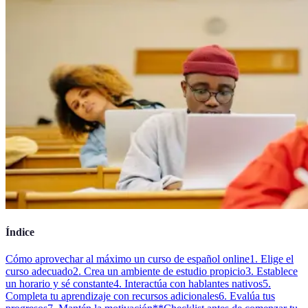
Índice
Cómo aprovechar al máximo un curso de español online
1. Elige el
curso adecuado
2. Crea un ambiente de estudio propicio
3. Establece
un horario y sé constante
4. Interactúa con hablantes nativos
5.
Completa tu aprendizaje con recursos adicionales
6. Evalúa tus