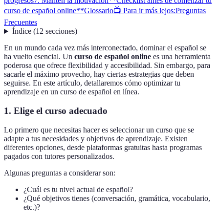
progresos
7. Mantén la motivación
**Checklist antes de comenzar tu
curso de español online**
Glossario
📺 Para ir más lejos:
Preguntas
Frecuentes
Índice
(
12
secciones
)
En un mundo cada vez más interconectado, dominar el español se
ha vuelto esencial. Un
curso de español online
es una herramienta
poderosa que ofrece flexibilidad y accesibilidad. Sin embargo, para
sacarle el máximo provecho, hay ciertas estrategias que deben
seguirse. En este artículo, detallaremos cómo optimizar tu
aprendizaje en un curso de español en línea.
1. Elige el curso adecuado
Lo primero que necesitas hacer es seleccionar un curso que se
adapte a tus necesidades y objetivos de aprendizaje. Existen
diferentes opciones, desde plataformas gratuitas hasta programas
pagados con tutores personalizados.
Algunas preguntas a considerar son:
¿Cuál es tu nivel actual de español?
¿Qué objetivos tienes (conversación, gramática, vocabulario,
etc.)?