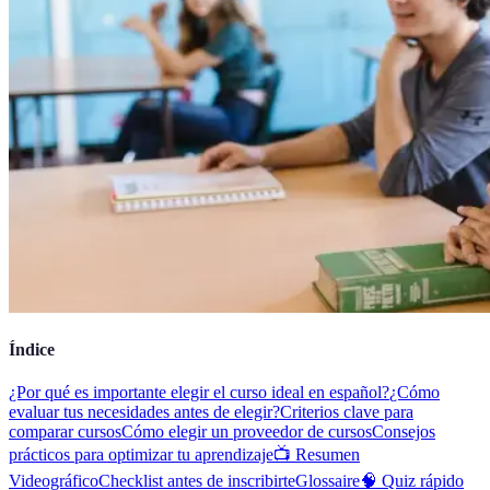
Índice
¿Por qué es importante elegir el curso ideal en español?
¿Cómo
evaluar tus necesidades antes de elegir?
Criterios clave para
comparar cursos
Cómo elegir un proveedor de cursos
Consejos
prácticos para optimizar tu aprendizaje
📺 Resumen
Videográfico
Checklist antes de inscribirte
Glossaire
🧠 Quiz rápido