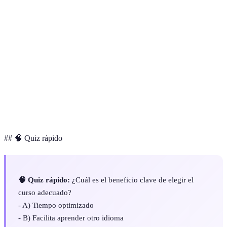
Terme
Définition
Curso en
Una formación educativa que se realiza a través de
línea
internet
Nivel
Competencia suficiente para expresarse de manera
intermedio
general en el idioma
Metodología
Enfoque que combina enseñanzas teóricas y
mixta
prácticas
## 🧠 Quiz rápido
🧠 Quiz rápido:
¿Cuál es el beneficio clave de elegir el
curso adecuado?
- A) Tiempo optimizado
- B) Facilita aprender otro idioma