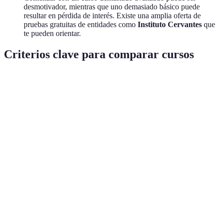
desmotivador, mientras que uno demasiado básico puede
resultar en pérdida de interés. Existe una amplia oferta de
pruebas gratuitas de entidades como
Instituto Cervantes
que
te pueden orientar.
Criterios clave para comparar cursos
Criterio
Opción A
Opción B
Opción C
Ver
Enfocada
Dep
Metodología
en
Conversacional
Mixta
tus
gramática
nec
Rel
Bajo
Disponibles
Inversión
Precio
cost
costo
becas
media
ben
1 mes
6 meses
12 meses
Con
Duración
intensivo
regular
extensivo
disp