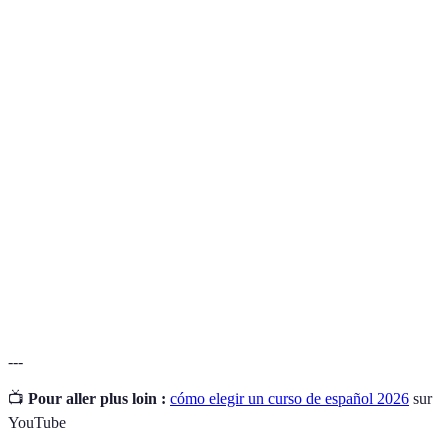
Terme
Définition
Un curso que cubre mucho material en poco
Curso
tiempo, ideal para quien desea un aprendizaje
intensivo
rápido.
Aprendizaje
Estilo de aprendizaje donde el estudiante toma la
autónomo
iniciativa y la responsabilidad de su educación.
Técnica que consiste en rodearse del idioma en
Inmersión
situaciones cotidianas para mejorar rápidamente las
lingüística
habilidades lingüísticas.
---
📺
Pour aller plus loin :
cómo elegir un curso de español 2026
sur
YouTube