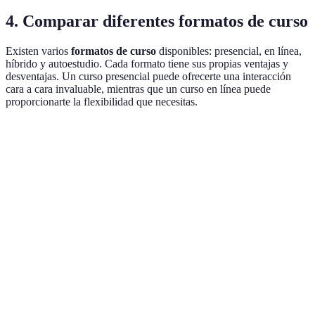
4. Comparar diferentes formatos de curso
Existen varios
formatos de curso
disponibles: presencial, en línea,
híbrido y autoestudio. Cada formato tiene sus propias ventajas y
desventajas. Un curso presencial puede ofrecerte una interacción
cara a cara invaluable, mientras que un curso en línea puede
proporcionarte la flexibilidad que necesitas.
Formato
Ventajas
Desventajas
Ideal para
Interacción
Menos
Aprendices
Presencial
directa
flexibilidad
sociales
Flexibilidad y
Menos
Estudiantes
En línea
accesibilidad
interactividad
ocupados
Aprendices
Lo mejor de
Puede ser
con
Híbrido
ambos mundos
confuso
preferencia
mixta