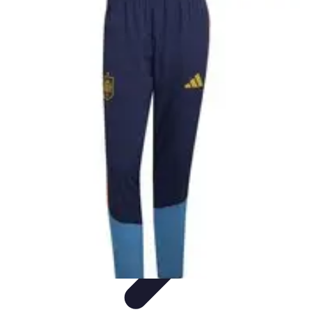
Cursos en Español
Consejos de Aprendizaje
Consejos para Elegir
Cursos
Comparativa
Cursos Intensivos
Consejos y Estrategias
Cursos en Español