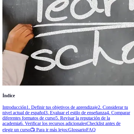
Índice
Introducción
1. Definir tus objetivos de aprendizaje
2. Considerar tu
nivel actual de español
3. Evaluar el estilo de enseñanza
4. Comparar
diferentes formatos de curso
5. Revisar la reputación de la
academia
6. Verificar los recursos adicionales
Checklist antes de
elegir un curso
📺 Para ir más lejos:
Glossario
FAQ