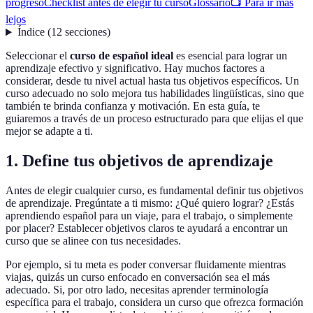
progreso
Checklist antes de elegir tu curso
Glossario
📺 Para ir más
lejos
Índice
(
12
secciones
)
Seleccionar el
curso de español ideal
es esencial para lograr un
aprendizaje efectivo y significativo. Hay muchos factores a
considerar, desde tu nivel actual hasta tus objetivos específicos. Un
curso adecuado no solo mejora tus habilidades lingüísticas, sino que
también te brinda confianza y motivación. En esta guía, te
guiaremos a través de un proceso estructurado para que elijas el que
mejor se adapte a ti.
1. Define tus objetivos de aprendizaje
Antes de elegir cualquier curso, es fundamental definir tus objetivos
de aprendizaje. Pregúntate a ti mismo: ¿Qué quiero lograr? ¿Estás
aprendiendo español para un viaje, para el trabajo, o simplemente
por placer? Establecer objetivos claros te ayudará a encontrar un
curso que se alinee con tus necesidades.
Por ejemplo, si tu meta es poder conversar fluidamente mientras
viajas, quizás un curso enfocado en conversación sea el más
adecuado. Si, por otro lado, necesitas aprender terminología
específica para el trabajo, considera un curso que ofrezca formación