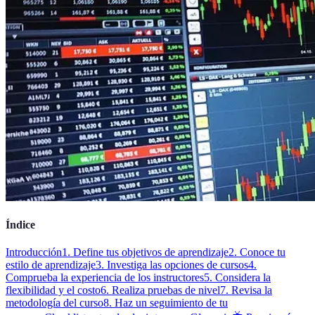
Índice
Introducción
1. Define tus objetivos de aprendizaje
2. Conoce tu
estilo de aprendizaje
3. Investiga las opciones de cursos
4.
Comprueba la experiencia de los instructores
5. Considera la
flexibilidad y el costo
6. Realiza pruebas de nivel
7. Revisa la
metodología del curso
8. Haz un seguimiento de tu