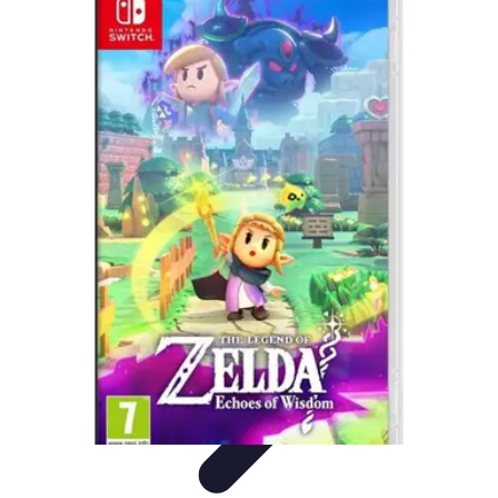
Cursos en Español
Consejos de Aprendizaje
Consejos para Elegir
Cursos
Comparativa
Cursos Intensivos
Consejos y Estrategias
Cursos en Español