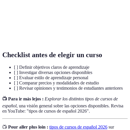
Método
Enfoque pedagógico que enfatiza la interacción y
comunicativo
la práctica oral en la enseñanza de lenguas.
Método de enseñanza que implica la enseñanza de
Inmersión
un idioma en un entorno donde se habla
lingüística
exclusivamente ese idioma.
Checklist antes de elegir un curso
[ ] Definir objetivos claros de aprendizaje
[ ] Investigar diversas opciones disponibles
[ ] Evaluar estilo de aprendizaje personal
[ ] Comparar precios y modalidades de estudio
[ ] Revisar opiniones y testimonios de estudiantes anteriores
📺 Para ir más lejos :
Explorar los distintos tipos de cursos de
español
, una visión general sobre las opciones disponibles. Revisa
en YouTube: "tipos de cursos de español 2026".
📺
Pour aller plus loin :
tipos de cursos de español 2026
sur