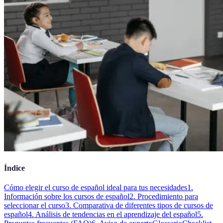
Índice
Cómo elegir el curso de español ideal para tus necesidades
1.
Información sobre los cursos de español
2. Procedimiento para
seleccionar el curso
3. Comparativa de diferentes tipos de cursos de
español
4. Análisis de tendencias en el aprendizaje del español
5.