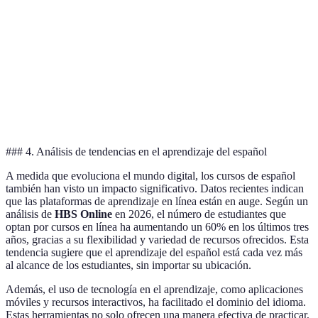
En línea
interacción
horarios
accesibilidad
personal
variables
Estudiantes
Altos
que
Aprendizaje
Intensivo
niveles de
necesitan
rápido
exigencia
resultados
rápidos
### 4. Análisis de tendencias en el aprendizaje del español
A medida que evoluciona el mundo digital, los cursos de español
también han visto un impacto significativo. Datos recientes indican
que las plataformas de aprendizaje en línea están en auge. Según un
análisis de
HBS Online
en 2026, el número de estudiantes que
optan por cursos en línea ha aumentando un 60% en los últimos tres
años, gracias a su flexibilidad y variedad de recursos ofrecidos. Esta
tendencia sugiere que el aprendizaje del español está cada vez más
al alcance de los estudiantes, sin importar su ubicación.
Además, el uso de tecnología en el aprendizaje, como aplicaciones
móviles y recursos interactivos, ha facilitado el dominio del idioma.
Estas herramientas no solo ofrecen una manera efectiva de practicar,