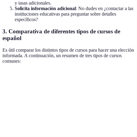
y tasas adicionales.
Solicita información adicional
: No dudes en ¿contactar a las
instituciones educativas para preguntar sobre detalles
específicos?
3. Comparativa de diferentes tipos de cursos de
español
Es útil comparar los distintos tipos de cursos para hacer una elección
informada. A continuación, un resumen de tres tipos de cursos
comunes:
Tipo de Curso
Ventajas
Desventajas
Ideal para
Aprendices
Interacción
que valoran
Limitado a
Presencial
directa,
la
la ubicación
dinámico
interacción
cara a cara
Falta de
Personas con
Flexibilidad,