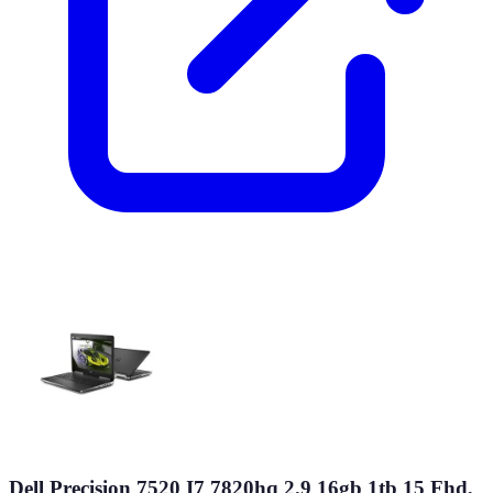
Dell Precision 7520 I7 7820hq 2.9 16gb 1tb 15 Fhd,