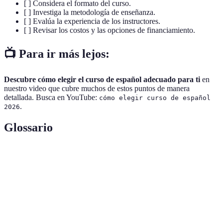
[ ] Considera el formato del curso.
[ ] Investiga la metodología de enseñanza.
[ ] Evalúa la experiencia de los instructores.
[ ] Revisar los costos y las opciones de financiamiento.
📺 Para ir más lejos:
Descubre cómo elegir el curso de español adecuado para ti
en
nuestro video que cubre muchos de estos puntos de manera
detallada. Busca en YouTube:
cómo elegir curso de español
.
2026
Glossario
Terme
Définition
Metodología
Estrategias y técnicas utilizadas para enseñar un
de enseñanza
idioma.
Inmersión
Método en el que se enseña mediante el uso