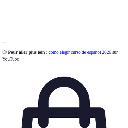
total
completo del idioma en todas las actividades.
Estilo de
Forma en la que un individuo procesa y asimila la
aprendizaje
información.
---
📺
Pour aller plus loin :
cómo elegir curso de español 2026
sur
YouTube