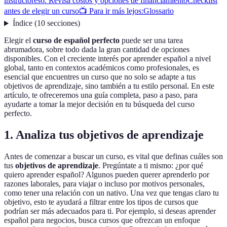
instructores
6. Revisa costos y opciones de financiamiento
Checklist
antes de elegir un curso
📺 Para ir más lejos:
Glossario
Índice
(
10
secciones
)
Elegir el
curso de español perfecto
puede ser una tarea
abrumadora, sobre todo dada la gran cantidad de opciones
disponibles. Con el creciente interés por aprender español a nivel
global, tanto en contextos académicos como profesionales, es
esencial que encuentres un curso que no solo se adapte a tus
objetivos de aprendizaje, sino también a tu estilo personal. En este
artículo, te ofreceremos una guía completa, paso a paso, para
ayudarte a tomar la mejor decisión en tu búsqueda del curso
perfecto.
1. Analiza tus objetivos de aprendizaje
Antes de comenzar a buscar un curso, es vital que definas cuáles son
tus
objetivos de aprendizaje
. Pregúntate a ti mismo: ¿por qué
quiero aprender español? Algunos pueden querer aprenderlo por
razones laborales, para viajar o incluso por motivos personales,
como tener una relación con un nativo. Una vez que tengas claro tu
objetivo, esto te ayudará a filtrar entre los tipos de cursos que
podrían ser más adecuados para ti. Por ejemplo, si deseas aprender
español para negocios, busca cursos que ofrezcan un enfoque