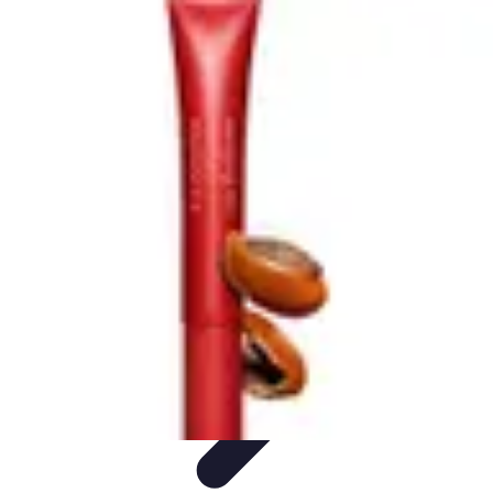
Cursos en Español
Consejos de Aprendizaje
Consejos para Elegir
Cursos
Comparativa
Cursos Intensivos
Consejos y Estrategias
Cursos en Español