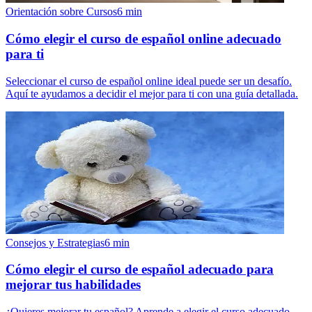
Orientación sobre Cursos
6
min
Cómo elegir el curso de español online adecuado
para ti
Seleccionar el curso de español online ideal puede ser un desafío.
Aquí te ayudamos a decidir el mejor para ti con una guía detallada.
Consejos y Estrategias
6
min
Cómo elegir el curso de español adecuado para
mejorar tus habilidades
¿Quieres mejorar tu español? Aprende a elegir el curso adecuado