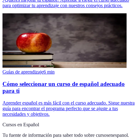
para optimizar tu aprendizaje con nuestros consejos prácticos.
Guías de aprendizaje
6
min
Cómo seleccionar un curso de español adecuado
para ti
Aprender español es más fácil con el curso adecuado. Sigue nuestra
guía para encontrar el programa perfecto que se ajuste a tus
necesidades y objetivos.
Cursos en Español
Tu fuente de información para saber todo sobre
cursosenespanol
.