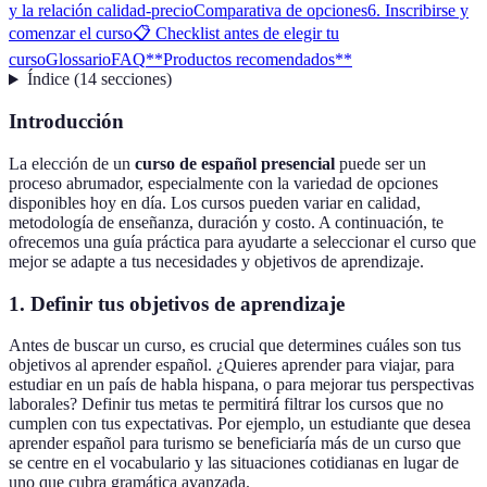
y la relación calidad-precio
Comparativa de opciones
6. Inscribirse y
comenzar el curso
📋 Checklist antes de elegir tu
curso
Glossario
FAQ
**Productos recomendados**
Índice
(
14
secciones
)
Introducción
La elección de un
curso de español presencial
puede ser un
proceso abrumador, especialmente con la variedad de opciones
disponibles hoy en día. Los cursos pueden variar en calidad,
metodología de enseñanza, duración y costo. A continuación, te
ofrecemos una guía práctica para ayudarte a seleccionar el curso que
mejor se adapte a tus necesidades y objetivos de aprendizaje.
1. Definir tus objetivos de aprendizaje
Antes de buscar un curso, es crucial que determines cuáles son tus
objetivos al aprender español. ¿Quieres aprender para viajar, para
estudiar en un país de habla hispana, o para mejorar tus perspectivas
laborales? Definir tus metas te permitirá filtrar los cursos que no
cumplen con tus expectativas. Por ejemplo, un estudiante que desea
aprender español para turismo se beneficiaría más de un curso que
se centre en el vocabulario y las situaciones cotidianas en lugar de
uno que cubra gramática avanzada.