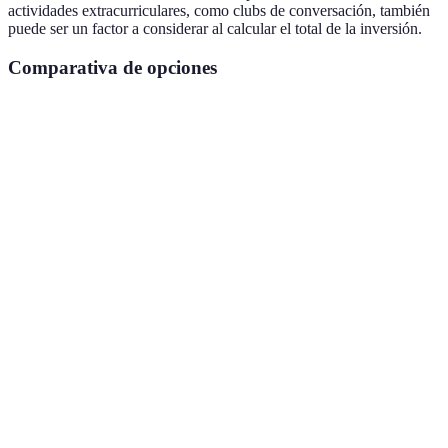
actividades extracurriculares, como clubs de conversación, también
puede ser un factor a considerar al calcular el total de la inversión.
Comparativa de opciones
Criterio
Opción A
Opción B
Opción C
Metodología
Enfoque
Gramática
Enfoque
de enseñanza
comunicativo
estructurada
mixto
Tardes y
Disponibilidad
Solo
Flexible
fines de
de horarios
mañanas
semana
Precio
200 EUR
150 EUR
250 EUR
Credenciales
No nativos,
Nativos
Nativos con