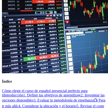
Índice
Cómo elegir el curso de español presencial perfecto para
ti
Introducción
1. Definir tus objetivos de aprendizaje
2. Investigar las
opciones disponibles
3. Evaluar la metodología de enseñanza
📺 Para
ir más allá:
4. Considerar la ubicación y el horario
5. Revisar el coste