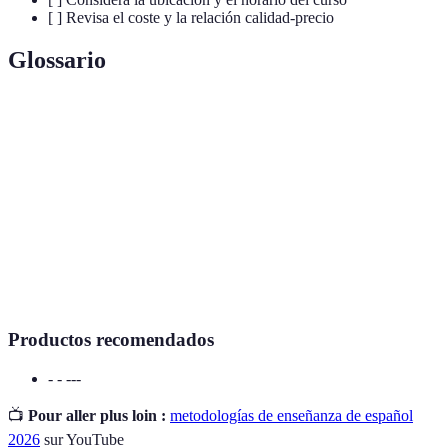
[ ] Revisa el coste y la relación calidad-precio
Glossario
Terme
Définition
Curso de
Programa educativo diseñado para enseñar
español
español
Metodología
Método o técnica utilizada en la enseñanza
Acreditación
Reconocimiento oficial de calidad de un curso
Productos recomendados
- - ---
📺
Pour aller plus loin :
metodologías de enseñanza de español
2026
sur YouTube