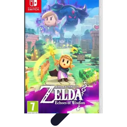
Cursos en Español
Consejos de Aprendizaje
Consejos para Elegir
Cursos
Comparativa
Cursos Intensivos
Consejos y Estrategias
Cursos en Español