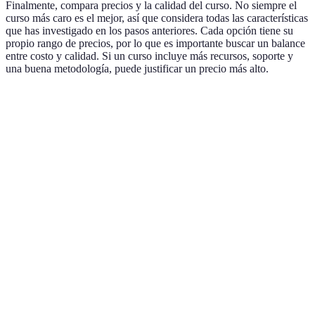
Finalmente, compara precios y la calidad del curso. No siempre el
curso más caro es el mejor, así que considera todas las características
que has investigado en los pasos anteriores. Cada opción tiene su
propio rango de precios, por lo que es importante buscar un balance
entre costo y calidad. Si un curso incluye más recursos, soporte y
una buena metodología, puede justificar un precio más alto.
Característica
Curso A
Curso B
Curso C
Ver
Cur
Precio
$$$
$$
$$$$
es e
ase
Dep
del
Método
Gramática
Conversación
Mixto
obje
del
estu
Cur
Recursos
Moderados
Extensos
Mínimos
tie