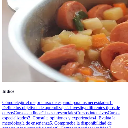
Índice
Cómo elegir el mejor curso de español para tus necesidades
1.
Define tus objetivos de aprendizaje
2. Investiga diferentes tipos de
cursos
Cursos en línea
Clases presenciales
Cursos intensivos
Cursos
especializados
3. Consulta opiniones y experiencias
4. Evalúa la
metodología de enseñanza
5. Comprueba la disponibilidad de