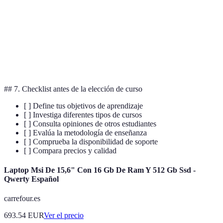
opc
Cur
es e
Soporte
Limitado
Excelente
Bueno
mej
sop
## 7. Checklist antes de la elección de curso
[ ] Define tus objetivos de aprendizaje
[ ] Investiga diferentes tipos de cursos
[ ] Consulta opiniones de otros estudiantes
[ ] Evalúa la metodología de enseñanza
[ ] Comprueba la disponibilidad de soporte
[ ] Compara precios y calidad
Laptop Msi De 15,6" Con 16 Gb De Ram Y 512 Gb Ssd -
Qwerty Español
carrefour.es
693.54
EUR
Ver el precio