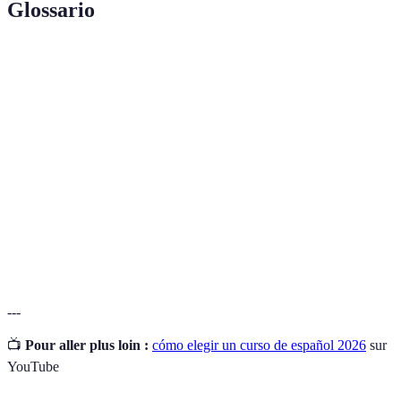
Glossario
Terme
Définition
Curso de
Programa estructurado para aprender el idioma
Español
español.
Enfoque y métodos utilizados en el proceso de
Metodología
enseñanza-aprendizaje.
Soporte
Asistencia y recursos ofrecidos a los estudiantes
Estudiantil
para facilitar su aprendizaje.
---
📺
Pour aller plus loin :
cómo elegir un curso de español 2026
sur
YouTube