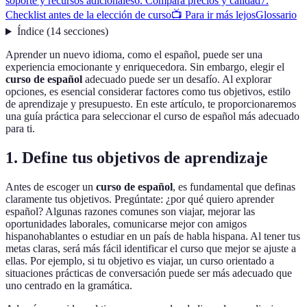
soporte y recursos adicionales
6. Compara precios y calidad
7.
Checklist antes de la elección de curso
📺 Para ir más lejos
Glossario
Índice
(
14
secciones
)
Aprender un nuevo idioma, como el español, puede ser una
experiencia emocionante y enriquecedora. Sin embargo, elegir el
curso de español
adecuado puede ser un desafío. Al explorar
opciones, es esencial considerar factores como tus objetivos, estilo
de aprendizaje y presupuesto. En este artículo, te proporcionaremos
una guía práctica para seleccionar el curso de español más adecuado
para ti.
1. Define tus objetivos de aprendizaje
Antes de escoger un
curso de español
, es fundamental que definas
claramente tus objetivos. Pregúntate: ¿por qué quiero aprender
español? Algunas razones comunes son viajar, mejorar las
oportunidades laborales, comunicarse mejor con amigos
hispanohablantes o estudiar en un país de habla hispana. Al tener tus
metas claras, será más fácil identificar el curso que mejor se ajuste a
ellas. Por ejemplo, si tu objetivo es viajar, un curso orientado a
situaciones prácticas de conversación puede ser más adecuado que
uno centrado en la gramática.