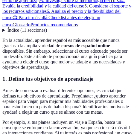
estilo de aprendizaje
3. Investiga sobre la metodología del curso
4.
Evalúa la credibilidad y la calidad del curso
5. Considera el soporte y
los recursos adicionales
6. Analiza el precio y la flexibilidad del
curso
📺 Para ir más allá:
Checklist antes de elegir un
curso
Glossario
Productos recomendados
Índice
(
11
secciones
)
En la actualidad, aprender español es más accesible que nunca
gracias a la amplia variedad de
cursos de español online
disponibles. Sin embargo, seleccionar el curso adecuado puede ser
un desafío. Este artículo te proporcionará una guía práctica para
ayudarte a elegir el curso que mejor se adapte a tus necesidades y
objetivos de aprendizaje.
1. Define tus objetivos de aprendizaje
Antes de comenzar a evaluar diferentes opciones, es crucial que
definas tus objetivos de aprendizaje. Pregúntate: ¿quiero aprender
español para viajar, para mejorar mis habilidades profesionales o
para estudiar en un país de habla hispana? Identificar tus motivos te
ayudará a elegir un curso que se alinee con tus metas.
Por ejemplo, si tus planes incluyen un viaje a España, busca un
curso que se enfoque en la conversación, ya que eso te será más útil
en interacciones cotidianas. Si tu interés es más profesional, un curso