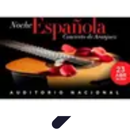
Cursos en Español
Consejos de Aprendizaje
Consejos para Elegir
Cursos
Comparativa
Cursos Intensivos
Consejos y Estrategias
Cursos en Español