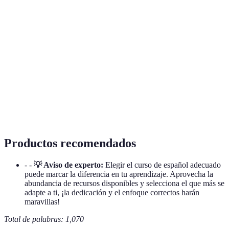
Metodología
Estrategia utilizada para enseñar un idioma, que
de
puede incluir enfoques como la inmersión o el
aprendizaje
método comunicativo.
Estilo de
Forma en que un individuo favorece aprender,
aprendizaje
puede ser visual, auditivo o kinestésico.
Habilidad para hablar un idioma con facilidad y
Fluidez
precisión.
Productos recomendados
- -
💡 Aviso de experto:
Elegir el curso de español adecuado
puede marcar la diferencia en tu aprendizaje. Aprovecha la
abundancia de recursos disponibles y selecciona el que más se
adapte a ti, ¡la dedicación y el enfoque correctos harán
maravillas!
Total de palabras: 1,070