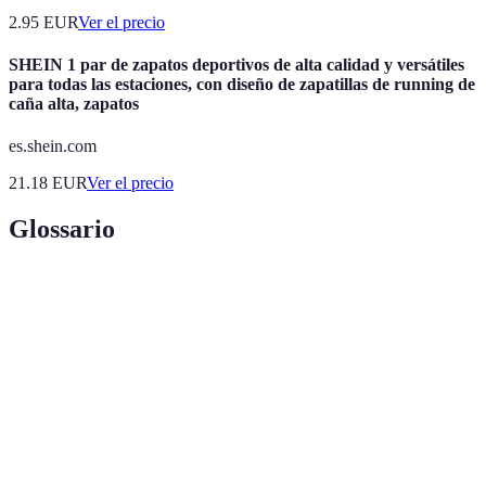
2.95
EUR
Ver el precio
SHEIN 1 par de zapatos deportivos de alta calidad y versátiles
para todas las estaciones, con diseño de zapatillas de running de
caña alta, zapatos
es.shein.com
21.18
EUR
Ver el precio
Glossario
Terme
Définition
Curso de
Programa de estudio diseñado para aprender el
español
idioma español.
Enfoque utilizado para enseñar y aprender una
Metodología
materia, en este caso, el español.