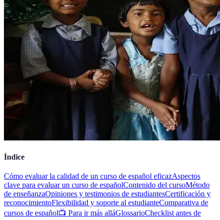
Índice
Cómo evaluar la calidad de un curso de español eficaz
Aspectos
clave para evaluar un curso de español
Contenido del curso
Método
de enseñanza
Opiniones y testimonios de estudiantes
Certificación y
reconocimiento
Flexibilidad y soporte al estudiante
Comparativa de
cursos de español
📺 Para ir más allá
Glossario
Checklist antes de