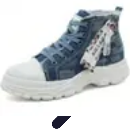
Cursos en Español
Consejos de Aprendizaje
Consejos para Elegir
Cursos
Comparativa
Cursos Intensivos
Consejos y Estrategias
Cursos en Español