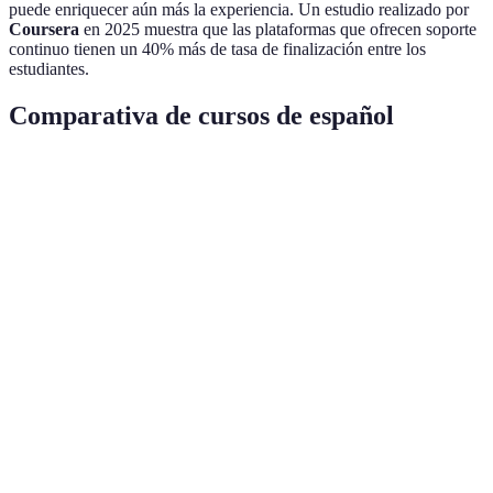
puede enriquecer aún más la experiencia. Un estudio realizado por
Coursera
en 2025 muestra que las plataformas que ofrecen soporte
continuo tienen un 40% más de tasa de finalización entre los
estudiantes.
Comparativa de cursos de español
Criterio
Curso A
Curso B
Curso C
Verdict
Contenido
Curso
Sí
No
Sí
Multimedia
A y C
Método
Curso
Alto
Medio
Alto
Interactivo
A y C
Opiniones
Curso
85%
62%
75%
Positivas
A
Certificación
Curso
Sí
No
Sí
Reconocida
A y C