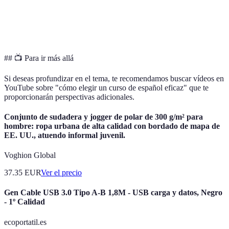
Soporte al
Curso
Excelente
Regular
Bueno
Estudiante
A
## 📺 Para ir más allá
Si deseas profundizar en el tema, te recomendamos buscar vídeos en
YouTube sobre "cómo elegir un curso de español eficaz" que te
proporcionarán perspectivas adicionales.
Conjunto de sudadera y jogger de polar de 300 g/m² para
hombre: ropa urbana de alta calidad con bordado de mapa de
EE. UU., atuendo informal juvenil.
Voghion Global
37.35
EUR
Ver el precio
Gen Cable USB 3.0 Tipo A-B 1,8M - USB carga y datos, Negro
- 1º Calidad
ecoportatil.es