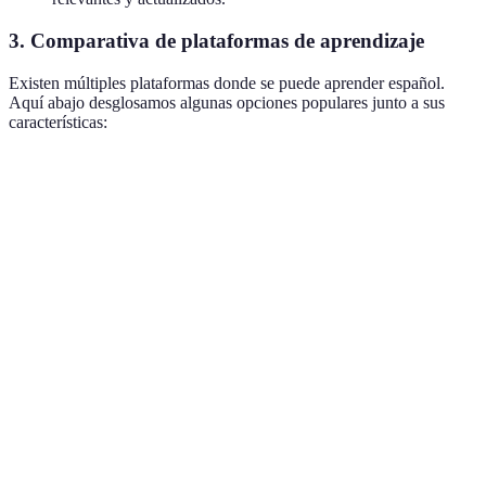
3. Comparativa de plataformas de aprendizaje
Existen múltiples plataformas donde se puede aprender español.
Aquí abajo desglosamos algunas opciones populares junto a sus
características:
Plataforma
Método de enseñanza
Costo
Plataforma d
Aprendizaje
Duolingo
Gratuito
Aplicación mó
gamificado
Desde
Rosetta
Inmersión total
11,99
Tutores en lín
Stone
€/mes
Desde
Chats con habl
Babbel
Conversacional
6,95
nativos
€/mes