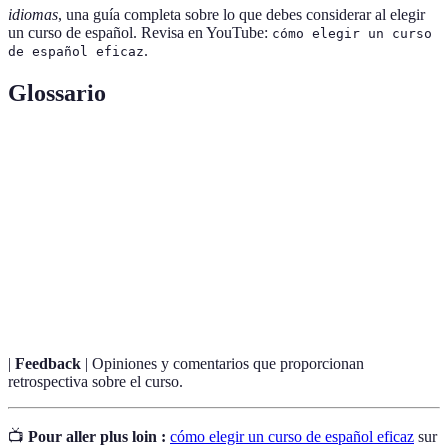
idiomas
, una guía completa sobre lo que debes considerar al elegir
un curso de español. Revisa en YouTube:
cómo elegir un curso
.
de español eficaz
Glossario
Terme
Definition
Método
Enfoque de enseñanza que Prioriza la
comunicativo
comunicación real.
Inmersión
Práctica donde la enseñanza se realiza
lingüística
completamente en un idioma objetivo.
|
Feedback
| Opiniones y comentarios que proporcionan
retrospectiva sobre el curso.
📺
Pour aller plus loin :
cómo elegir un curso de español eficaz
sur