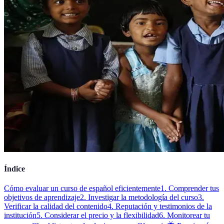
Índice
Cómo evaluar un curso de español eficientemente
1. Comprender tus
objetivos de aprendizaje
2. Investigar la metodología del curso
3.
Verificar la calidad del contenido
4. Reputación y testimonios de la
institución
5. Considerar el precio y la flexibilidad
6. Monitorear tu