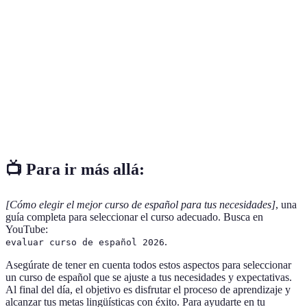
Terme
Définition
Conjunto de métodos utilizados en la enseñanza del
Metodología
español.
Contenidos
Temas y materiales incluidos en el curso.
Progreso
Avance en el aprendizaje del idioma.
📺 Para ir más allá:
[Cómo elegir el mejor curso de español para tus necesidades]
, una
guía completa para seleccionar el curso adecuado. Busca en
YouTube:
.
evaluar curso de español 2026
Asegúrate de tener en cuenta todos estos aspectos para seleccionar
un curso de español que se ajuste a tus necesidades y expectativas.
Al final del día, el objetivo es disfrutar el proceso de aprendizaje y
alcanzar tus metas lingüísticas con éxito. Para ayudarte en tu