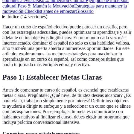
comunes a evitar:
Paso 4: Inmersión Cultural
Ejemplos de inmersión
cultural:
Paso 5: Mantén la Motivación
Estrategias para mantener la
motivación:
Checklist antes de empezar
Glossario
Índice
(
14
secciones
)
Hacer un curso de español efectivo puede parecer un desafío, pero
con las estrategias adecuadas, puedes optimizar tu aprendizaje y salir
adelante en tus objetivos lingüísticos. En un mundo cada vez más
interconectado, dominar el español no solo es una habilidad valiosa,
sino también una puerta abierta a numerosas oportunidades. En este
artículo, exploraremos las mejores estrategias para maximizar tu
aprendizaje en un curso de español, así como consejos útiles que
harán tu jornada más enriquecedora y efectiva.
Paso 1: Establecer Metas Claras
Antes de comenzar tu curso de español, es esencial que establezcas
metas claras. Pregúntate: ¿Qué nivel de fluidez deseas alcanzar? ¿Es
para viajar, trabajar o simplemente por interés? Definir tus objetivos
te ayudará a dirigir tu enfoque y a seleccionar un curso que se alinee
con tus aspiraciones. Por ejemplo, si tu meta es comunicarte con
hablantes nativos al finalizar el curso, debes elegir un programa que
incluya práctica conversacional intensiva.
Consejos para establecer metas: