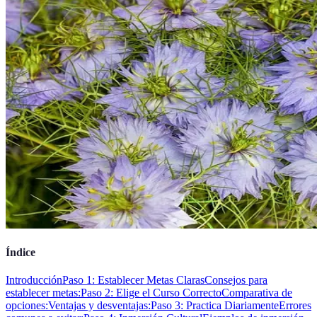
Índice
Introducción
Paso 1: Establecer Metas Claras
Consejos para
establecer metas:
Paso 2: Elige el Curso Correcto
Comparativa de
opciones:
Ventajas y desventajas:
Paso 3: Practica Diariamente
Errores