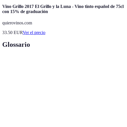
Vino Grillo 2017 El Grillo y la Luna - Vino tinto español de 75cl
con 15% de graduación
quierovinos.com
33.50
EUR
Ver el precio
Glossario
Terme
Définition
Inmersión
Estrategia de aprendizaje que consiste en rodearse del
cultural
idioma y la cultura de manera activa.
Capacidad de comunicarse en un idioma de manera
Fluidez
natural y sin esfuerzo constante.
Práctica
Actividad de repasar y utilizar el idioma
constante
regularmente para mejorar habilidades.