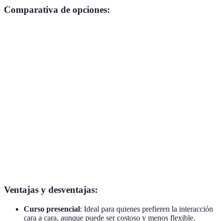
Comparativa de opciones:
Critério
Curso presencial
Curso online
Tutor privad
Interacción
Alta
Media
Alta
social
Flexibilidad
Baja
Alta
Media
horaria
Costo
Medio-Alto
Bajo
Alto
Recursos
Limitados
Amplios
Personalizado
adicionales
Ventajas y desventajas:
Curso presencial
: Ideal para quienes prefieren la interacción
cara a cara, aunque puede ser costoso y menos flexible.