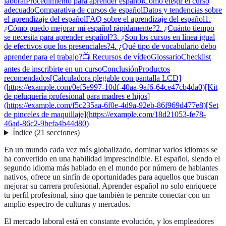
laboral
Procedimiento para aprender español
Cómo elegir el curso
adecuado
Comparativa de cursos de español
Datos y tendencias sobre
el aprendizaje del español
FAQ sobre el aprendizaje del español
1.
¿Cómo puedo mejorar mi español rápidamente?
2. ¿Cuánto tiempo
se necesita para aprender español?
3. ¿Son los cursos en línea igual
de efectivos que los presenciales?
4. ¿Qué tipo de vocabulario debo
aprender para el trabajo?
📺 Recursos de vídeo
Glossario
Checklist
antes de inscribirte en un curso
Conclusión
Productos
recomendados
[Calculadora plegable con pantalla LCD]
(https://example.com/0ef5e997-10df-40aa-9af6-64ce47cb4da0)
[Kit
de peluquería profesional para madres e hijos]
(https://example.com/f5c235aa-6f0e-4d9a-92eb-86f969d477e8)
[Set
de pinceles de maquillaje](https://example.com/18d21053-fe78-
46ad-86c2-9befa4b44d80)
Índice
(
21
secciones
)
En un mundo cada vez más globalizado, dominar varios idiomas se
ha convertido en una habilidad imprescindible. El español, siendo el
segundo idioma más hablado en el mundo por número de hablantes
nativos, ofrece un sinfín de oportunidades para aquellos que buscan
mejorar su carrera profesional. Aprender español no solo enriquece
tu perfil profesional, sino que también te permite conectar con un
amplio espectro de culturas y mercados.
El mercado laboral está en constante evolución, y los empleadores