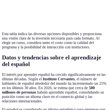
Presencial
1 mes
200 EUR
4.5
C
Curso
En línea
12 meses
120 EUR
4.8
D
Esta tabla indica las diversas opciones disponibles y proporciona
una visión clara de la inversión necesaria para cada formato. Al
elegir un curso, considera tanto el costo como la calidad del
programa y la posibilidad de interacción con instructores.
Datos y tendencias sobre el aprendizaje
del español
El interés por aprender español ha crecido significativamente en las
últimas décadas. Según el
Instituto Cervantes
, el número de
hablantes de español alrededor del mundo ha incrementado un 25%
en los últimos 30 años. En 2026, se estima que cerca de
580
millones de personas
habrán aprendido español, consolidando su
posición como un idioma clave en el comercio global y las
relaciones internacionales.
El español es considerado un idioma estratégico para empresas que