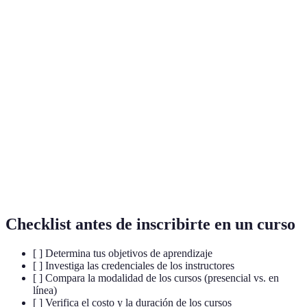
Terme
Définition
Programas educativos destinados a enseñar el
Cursos de
idioma español a estudiantes de diferentes
español
niveles.
Nivel
Capacidad de comunicarte efectivamente en
conversacional
situaciones cotidianas en el idioma español.
Estrategia de aprendizaje que involucra la
Inmersión
práctica del idioma en contextos reales o con
lingüística
hablantes nativos.
Checklist antes de inscribirte en un curso
[ ] Determina tus objetivos de aprendizaje
[ ] Investiga las credenciales de los instructores
[ ] Compara la modalidad de los cursos (presencial vs. en
línea)
[ ] Verifica el costo y la duración de los cursos