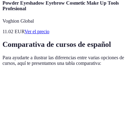
Powder Eyeshadow Eyebrow Cosmetic Make Up Tools
Profesional
Voghion Global
11.02
EUR
Ver el precio
Comparativa de cursos de español
Para ayudarte a ilustrar las diferencias entre varias opciones de
cursos, aquí te presentamos una tabla comparativa:
Curso
Modalidad
Duración
Precio aproximado
Val
Curso
Presencial
3 meses
300 EUR
4
A
Curso
En línea
6 meses
150 EUR
5
B
Curso