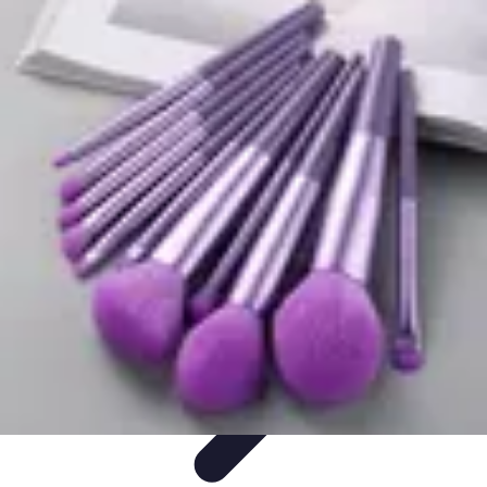
Cursos en Español
Consejos de Aprendizaje
Consejos para Elegir
Cursos
Comparativa
Cursos Intensivos
Consejos y Estrategias
Cursos en Español