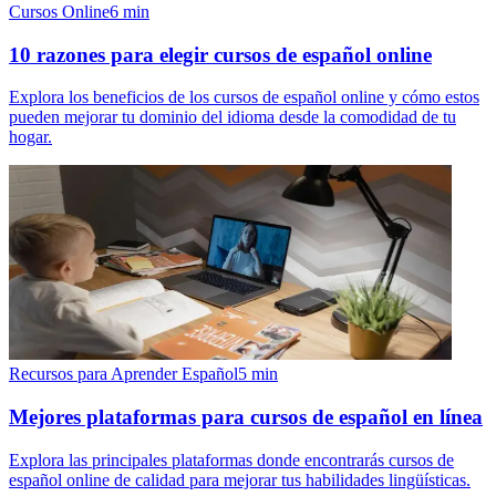
Cursos Online
6
min
10 razones para elegir cursos de español online
Explora los beneficios de los cursos de español online y cómo estos
pueden mejorar tu dominio del idioma desde la comodidad de tu
hogar.
Recursos para Aprender Español
5
min
Mejores plataformas para cursos de español en línea
Explora las principales plataformas donde encontrarás cursos de
español online de calidad para mejorar tus habilidades lingüísticas.