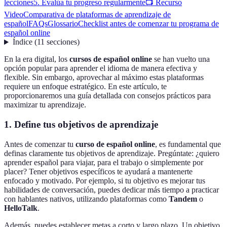
lecciones
5. Evalúa tu progreso regularmente
📺 Recurso
Video
Comparativa de plataformas de aprendizaje de
español
FAQs
Glossario
Checklist antes de comenzar tu programa de
español online
Índice
(
11
secciones
)
En la era digital, los
cursos de español online
se han vuelto una
opción popular para aprender el idioma de manera efectiva y
flexible. Sin embargo, aprovechar al máximo estas plataformas
requiere un enfoque estratégico. En este artículo, te
proporcionaremos una guía detallada con consejos prácticos para
maximizar tu aprendizaje.
1. Define tus objetivos de aprendizaje
Antes de comenzar tu
curso de español online
, es fundamental que
definas claramente tus objetivos de aprendizaje. Pregúntate: ¿quiero
aprender español para viajar, para el trabajo o simplemente por
placer? Tener objetivos específicos te ayudará a mantenerte
enfocado y motivado. Por ejemplo, si tu objetivo es mejorar tus
habilidades de conversación, puedes dedicar más tiempo a practicar
con hablantes nativos, utilizando plataformas como
Tandem
o
HelloTalk
.
Además, puedes establecer metas a corto y largo plazo. Un objetivo