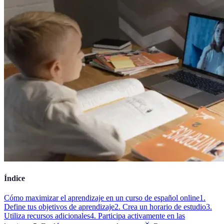
Índice
Cómo maximizar el aprendizaje en un curso de español online
1.
Define tus objetivos de aprendizaje
2. Crea un horario de estudio
3.
Utiliza recursos adicionales
4. Participa activamente en las