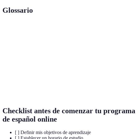
Glossario
Terme
Définition
Método de aprendizaje donde se está expuesto al
Inmersión
idioma en contextos reales.
Habilidad de hablar un idioma con facilidad y sin
Fluidez
dificultad para encontrar palabras.
Conjunto de palabras de un idioma que se conocen
Vocabulario
y usan para comunicarse.
Checklist antes de comenzar tu programa
de español online
[ ] Definir mis objetivos de aprendizaje
[ ] Establecer un horario de estudio