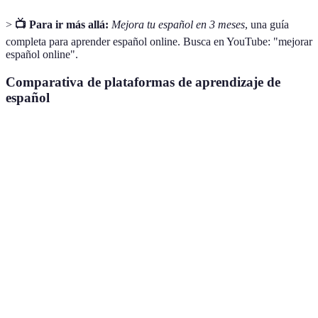
>
📺 Para ir más allá:
Mejora tu español en 3 meses
, una guía
completa para aprender español online. Busca en YouTube: "mejorar
español online".
Comparativa de plataformas de aprendizaje de
español
Plataforma
Precio Mensual
Métodos de Aprendizaje
Idi
Gratis /
Duolingo
Juegos, ejercicios escritos
Mul
Premium
Babbel
12.95€
Lecciones interactivas
Mul
Clases en vivo, práctica
Busuu
9.95€
12 
con hablantes nativos
Rosetta
11.99€
Inmersión total
24 
Stone