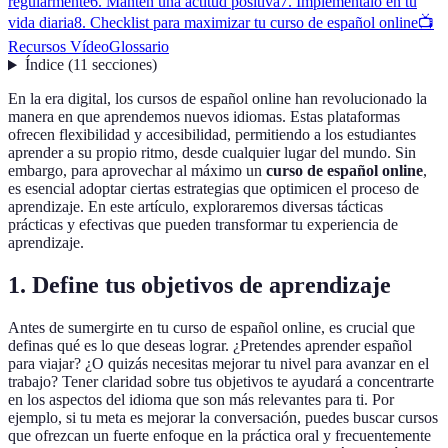
regularmente
6. Mantén una actitud positiva
7. Impleméntalo en tu
vida diaria
8. Checklist para maximizar tu curso de español online
📺
Recursos Vídeo
Glossario
Índice
(
11
secciones
)
En la era digital, los cursos de español online han revolucionado la
manera en que aprendemos nuevos idiomas. Estas plataformas
ofrecen flexibilidad y accesibilidad, permitiendo a los estudiantes
aprender a su propio ritmo, desde cualquier lugar del mundo. Sin
embargo, para aprovechar al máximo un
curso de español online
,
es esencial adoptar ciertas estrategias que optimicen el proceso de
aprendizaje. En este artículo, exploraremos diversas tácticas
prácticas y efectivas que pueden transformar tu experiencia de
aprendizaje.
1. Define tus objetivos de aprendizaje
Antes de sumergirte en tu curso de español online, es crucial que
definas qué es lo que deseas lograr. ¿Pretendes aprender español
para viajar? ¿O quizás necesitas mejorar tu nivel para avanzar en el
trabajo? Tener claridad sobre tus objetivos te ayudará a concentrarte
en los aspectos del idioma que son más relevantes para ti. Por
ejemplo, si tu meta es mejorar la conversación, puedes buscar cursos
que ofrezcan un fuerte enfoque en la práctica oral y frecuentemente