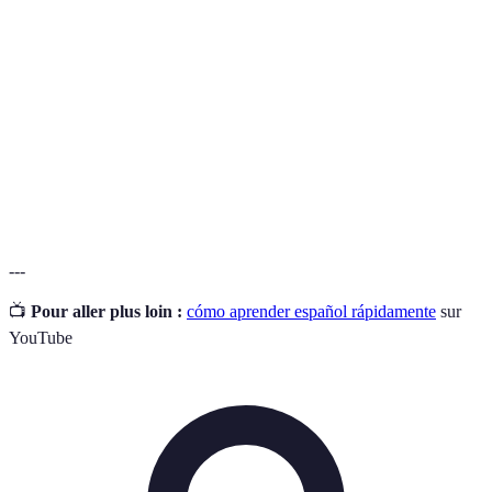
Un programa educativo que se ofrece a través de
Curso online
internet.
Inmersión
Proceso de sumergirse completamente en un
lingüística
idioma para aprenderlo mejor.
Evaluación
Proceso de evaluar el progreso de los estudiantes
formativa
mientras están aprendiendo.
---
📺
Pour aller plus loin :
cómo aprender español rápidamente
sur
YouTube