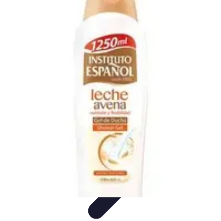
Cursos en Español
Consejos de Aprendizaje
Consejos para Elegir
Cursos
Comparativa
Cursos Intensivos
Consejos y Estrategias
Cursos en Español