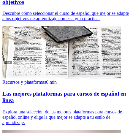
objetivos
Descubre cómo seleccionar el curso de español que mejor se adapte
a tus objetivos de aprendizaje con esta guía práctica.
Recursos y plataformas
6
min
Las mejores plataformas para cursos de español en
línea
Explora una selección de las mejores plataformas para cursos de
español online y elige la que mejor se adapte a tu estilo de
aprendizaje.