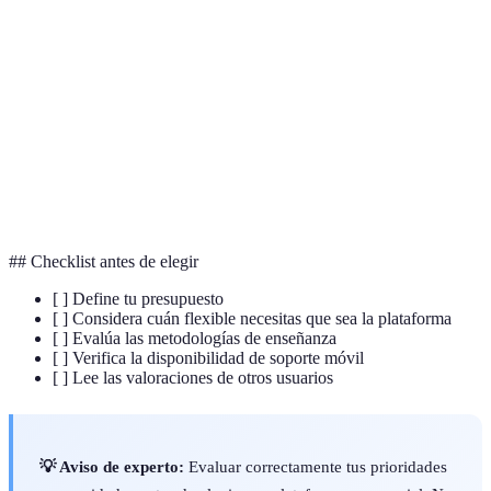
Uso de elementos de juego en contextos no
Gamificación
lúdicos para mejorar la experiencia
Método de aprendizaje que implica sumergirse
Inmersión
completamente en el idioma
Método de pago recurrente para acceder a un
Suscripción
servicio
## Checklist antes de elegir
[ ] Define tu presupuesto
[ ] Considera cuán flexible necesitas que sea la plataforma
[ ] Evalúa las metodologías de enseñanza
[ ] Verifica la disponibilidad de soporte móvil
[ ] Lee las valoraciones de otros usuarios
💡 Aviso de experto:
Evaluar correctamente tus prioridades