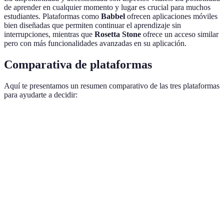
de aprender en cualquier momento y lugar es crucial para muchos
estudiantes. Plataformas como
Babbel
ofrecen aplicaciones móviles
bien diseñadas que permiten continuar el aprendizaje sin
interrupciones, mientras que
Rosetta Stone
ofrece un acceso similar
pero con más funcionalidades avanzadas en su aplicación.
Comparativa de plataformas
Aquí te presentamos un resumen comparativo de las tres plataformas
para ayudarte a decidir:
Criterio
Duolingo
Babbel
Rosetta Stone
Gratis/Pro
Pago
Precio
Pago único
disponible
mensual
Enseñanza
Inmersión
Metodología
Gamificación
paso a
total
paso