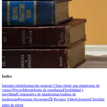
Índice
Introducción
Información general
¿Cómo elegir una plataforma de
cursos?
Precio
Metodología de enseñanza
Flexibilidad y
movilidad
Comparativa de plataformas
Análisis de
tendencias
Preguntas frecuentes
📺 Recurso Video
Glossario
Checklist
antes de elegir