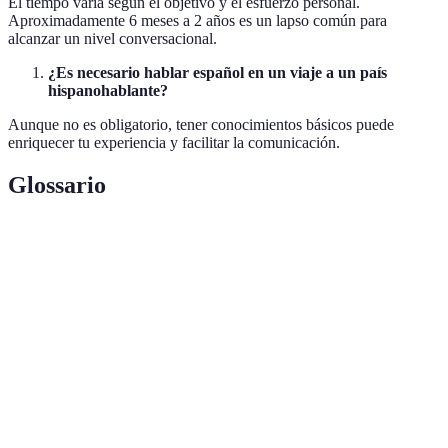
El tiempo varía según el objetivo y el esfuerzo personal.
Aproximadamente 6 meses a 2 años es un lapso común para
alcanzar un nivel conversacional.
¿Es necesario hablar español en un viaje a un país
hispanohablante?
Aunque no es obligatorio, tener conocimientos básicos puede
enriquecer tu experiencia y facilitar la comunicación.
Glossario
Terme
Définition
Conjunto de métodos que guían la enseñanza y el
Metodología
aprendizaje.
Nivel de
Clasificación del dominio del idioma: principiante,
Español
intermedio, avanzado.
Persona que aprende de manera independiente, sin
Autodidacta