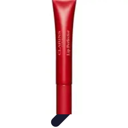
Cursos en Español
Consejos de Aprendizaje
Consejos para Elegir
Cursos
Comparativa
Cursos Intensivos
Consejos y Estrategias
Cursos en Español