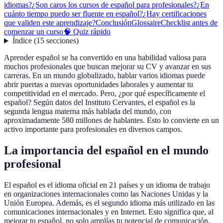
idiomas?
¿Son caros los cursos de español para profesionales?
¿En
cuánto tiempo puedo ser fluente en español?
¿Hay certificaciones
que validen este aprendizaje?
Conclusión
Glossaire
Checklist antes de
comenzar un curso
🧠 Quiz rápido
Índice
(
15
secciones
)
Aprender español se ha convertido en una habilidad valiosa para
muchos profesionales que buscan mejorar su CV y avanzar en sus
carreras. En un mundo globalizado, hablar varios idiomas puede
abrir puertas a nuevas oportunidades laborales y aumentar tu
competitividad en el mercado. Pero, ¿por qué específicamente el
español? Según datos del Instituto Cervantes, el español es la
segunda lengua materna más hablada del mundo, con
aproximadamente 580 millones de hablantes. Esto lo convierte en un
activo importante para profesionales en diversos campos.
La importancia del español en el mundo
profesional
El español es el idioma oficial en 21 países y un idioma de trabajo
en organizaciones internacionales como las Naciones Unidas y la
Unión Europea. Además, es el segundo idioma más utilizado en las
comunicaciones internacionales y en Internet. Esto significa que, al
mejorar tu español, no solo amplías tu potencial de comunicación,