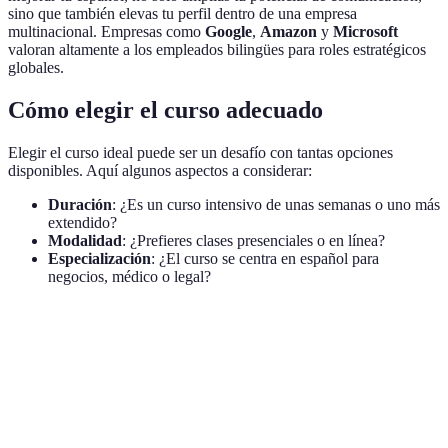
sino que también elevas tu perfil dentro de una empresa
multinacional. Empresas como
Google
,
Amazon
y
Microsoft
valoran altamente a los empleados bilingües para roles estratégicos
globales.
Cómo elegir el curso adecuado
Elegir el curso ideal puede ser un desafío con tantas opciones
disponibles. Aquí algunos aspectos a considerar:
Duración
: ¿Es un curso intensivo de unas semanas o uno más
extendido?
Modalidad
: ¿Prefieres clases presenciales o en línea?
Especialización
: ¿El curso se centra en español para
negocios, médico o legal?
Característica
Curso A
Curso B
Curso C
Recom
6
Duración
4 semanas
8 semanas
Curso
semanas
Modalidad
Presencial
Online
Híbrido
Curso