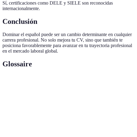
Sí, certificaciones como DELE y SIELE son reconocidas
internacionalmente.
Conclusión
Dominar el español puede ser un cambio determinante en cualquier
carrera profesional. No solo mejora tu CV, sino que también te
posiciona favorablemente para avanzar en tu trayectoria profesional
en el mercado laboral global.
Glossaire
Terme
Définition
Método de aprendizaje basado en la práctica diaria
Inmersión
del idioma
Diploma de Español como Lengua Extranjera,
DELE
certificación internacional del Instituto Cervantes