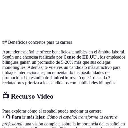
Nivel
Básico
Intermedio
Avanzado
Curso
Costo
$200
$150
$250
Curso
## Beneficios concretos para tu carrera
Aprender español te ofrece beneficios tangibles en el ámbito laboral.
Según una encuesta realizada por
Censo de EE.UU.
, los empleados
bilingües ganan un promedio de 5-20% más que sus colegas
monolingües. Además, te vuelves un candidato más atractivo para
trabajos internacionales, incrementando tus posibilidades de
promoción. Un estudio de
LinkedIn
reveló que 1 de cada 3
reclutadores prioriza a los candidatos con habilidades bilingües.
📺 Recurso Video
Para explorar cómo el español puede mejorar tu carrera:
>
📺 Para ir más lejos:
Cómo el español transforma tu carrera
profesional
, una visión completa sobre la importancia del español en