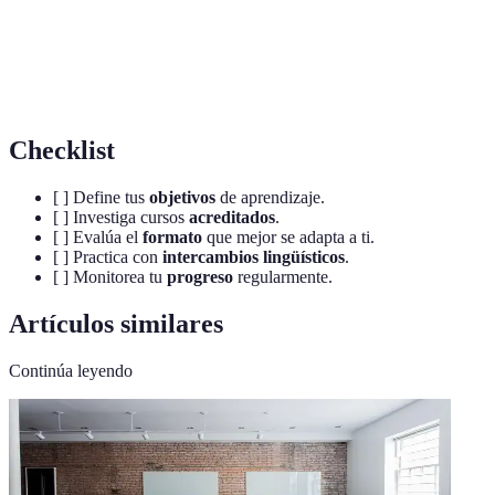
lingüístico
distintos idiomas practican juntos.
Nivel
Habilidad de comunicarse y entender el idioma en
intermedio
situaciones cotidianas.
Checklist
[ ] Define tus
objetivos
de aprendizaje.
[ ] Investiga cursos
acreditados
.
[ ] Evalúa el
formato
que mejor se adapta a ti.
[ ] Practica con
intercambios lingüísticos
.
[ ] Monitorea tu
progreso
regularmente.
Artículos similares
Continúa leyendo