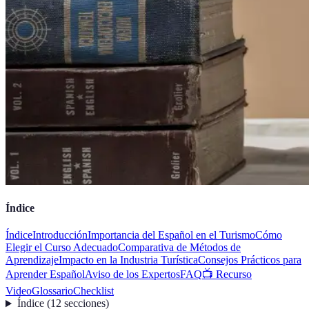
Índice
Índice
Introducción
Importancia del Español en el Turismo
Cómo
Elegir el Curso Adecuado
Comparativa de Métodos de
Aprendizaje
Impacto en la Industria Turística
Consejos Prácticos para
Aprender Español
Aviso de los Expertos
FAQ
📺 Recurso
Video
Glossario
Checklist
Índice
(
12
secciones
)