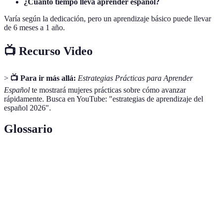
¿Cuánto tiempo lleva aprender español?
Varía según la dedicación, pero un aprendizaje básico puede llevar
de 6 meses a 1 año.
📺 Recurso Video
>
📺 Para ir más allá:
Estrategias Prácticas para Aprender
Español
te mostrará mujeres prácticas sobre cómo avanzar
rápidamente. Busca en YouTube: "estrategias de aprendizaje del
español 2026".
Glossario
Término
Definición
Práctica de aprender un idioma al vivir en un
Inmersión
ambiente donde se hable.
Intercambio
Método de aprendizaje donde dos personas de