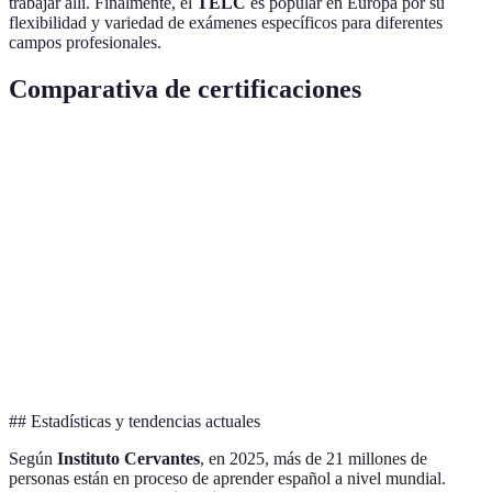
trabajar allí. Finalmente, el
TELC
es popular en Europa por su
flexibilidad y variedad de exámenes específicos para diferentes
campos profesionales.
Comparativa de certificaciones
Certificación
Enfoque Principal
Duración
Validez
DELE
Académico
2-4 horas
2 años
SIELE
General
3 horas
5 años
CELU
Profesionales
3-4 horas
3 años
TELC
Profesional
Variable
2 años
## Estadísticas y tendencias actuales
Según
Instituto Cervantes
, en 2025, más de 21 millones de
personas están en proceso de aprender español a nivel mundial.