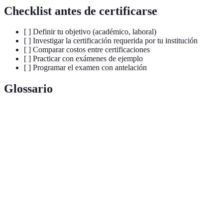
Checklist antes de certificarse
[ ] Definir tu objetivo (académico, laboral)
[ ] Investigar la certificación requerida por tu institución
[ ] Comparar costos entre certificaciones
[ ] Practicar con exámenes de ejemplo
[ ] Programar el examen con antelación
Glossario
Termino
Definición
Diploma de Español como Lengua Extranjera, avalado
DELE
por el Instituto Cervantes.
Servicio Internacional de Evaluación de la Lengua
SIELE
Española, evaluación digital flexible.
Certificado de Español: Lengua y Uso, válido en
CELU
Argentina y otras regiones.