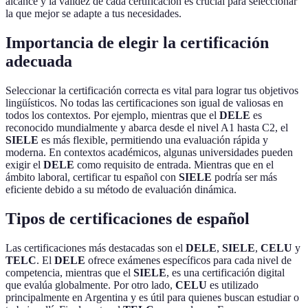
alcance y la validez de cada certificación es crucial para seleccionar
la que mejor se adapte a tus necesidades.
Importancia de elegir la certificación
adecuada
Seleccionar la certificación correcta es vital para lograr tus objetivos
lingüísticos. No todas las certificaciones son igual de valiosas en
todos los contextos. Por ejemplo, mientras que el
DELE
es
reconocido mundialmente y abarca desde el nivel A1 hasta C2, el
SIELE
es más flexible, permitiendo una evaluación rápida y
moderna. En contextos académicos, algunas universidades pueden
exigir el
DELE
como requisito de entrada. Mientras que en el
ámbito laboral, certificar tu español con
SIELE
podría ser más
eficiente debido a su método de evaluación dinámica.
Tipos de certificaciones de español
Las certificaciones más destacadas son el
DELE
,
SIELE
,
CELU
y
TELC
. El
DELE
ofrece exámenes específicos para cada nivel de
competencia, mientras que el
SIELE
, es una certificación digital
que evalúa globalmente. Por otro lado,
CELU
es utilizado
principalmente en Argentina y es útil para quienes buscan estudiar o