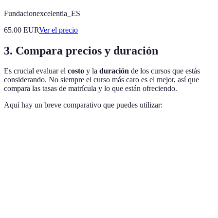
Fundacionexcelentia_ES
65.00
EUR
Ver el precio
3. Compara precios y duración
Es crucial evaluar el
costo
y la
duración
de los cursos que estás
considerando. No siempre el curso más caro es el mejor, así que
compara las tasas de matrícula y lo que están ofreciendo.
Aquí hay un breve comparativo que puedes utilizar:
Curso
Precio Aproximado
Duración
Modalidad
Curso A
300 EUR
8 semanas
Presencial
Curso B
200 EUR
10 semanas
Online
Curso C
250 EUR
12 semanas
Híbrido