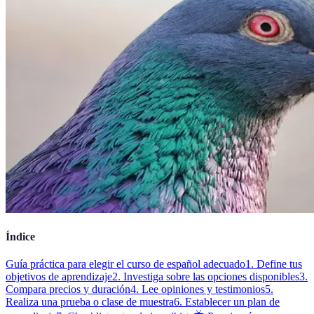
Índice
Guía práctica para elegir el curso de español adecuado
1. Define tus
objetivos de aprendizaje
2. Investiga sobre las opciones disponibles
3.
Compara precios y duración
4. Lee opiniones y testimonios
5.
Realiza una prueba o clase de muestra
6. Establecer un plan de