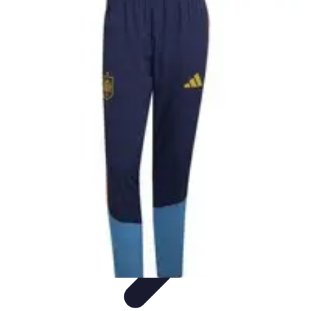
Cursos en Español
Consejos de Aprendizaje
Consejos para Elegir
Cursos
Comparativa
Cursos Intensivos
Consejos y Estrategias
Cursos en Español