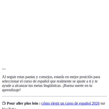
Curso de
Programa estructurado para enseñar el idioma
Español
español, que puede variar en duración y modalidad.
Objetivos
Metas específicas que un estudiante desea alcanzar
de
al final de un curso de idiomas.
Aprendizaje
Reputación
Percepción común de la calidad educativa que
de la
ofrece una institución, basada en resultados y
Institución
satisfacción de los estudiantes.
---
Al seguir estas pautas y consejos, estarás en mejor posición para
seleccionar el curso de español que realmente se ajuste a ti y te
ayude a alcanzar tus metas lingüísticas. ¡Buena suerte en tu
aprendizaje!
📺
Pour aller plus loin :
cómo elegir un curso de español 2026
sur